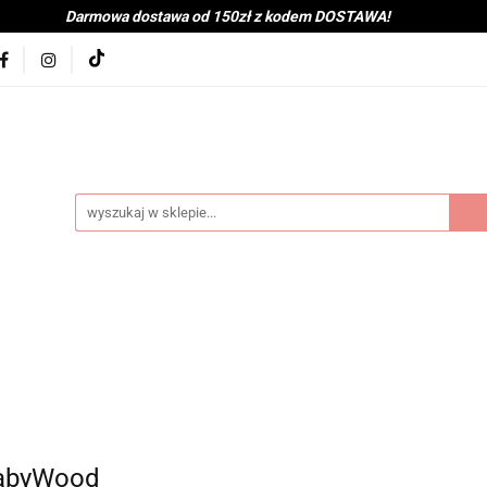
Darmowa dostawa od 150zł z kodem DOSTAWA!
kolna
Nowości
BabyShower
Zabawki
Książk
j
Tekstylia
Posiłek
Kąpiel
Wyprawka
je
Bestsellery
Na zewnątrz
Montessori
coot&Ride
KitchenHelper
Wiek
Lato
Jes
a
Kontakt
byShower
Zabawki
Książki i gry
Ubranka
mocje
Bestsellery
Na zewnątrz
Montessori
H
ień
Zima
Święta
Mama
Kontakt
BabyWood