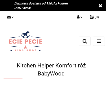
Darmowa dostawa od 150zł z kodem
DOSTAWA!
(
0
)
Zaloguj się
Zarejestruj się
Dodaj zgłoszenie
Zgody cookies
Kitchen Helper Komfort róż
BabyWood