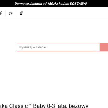
Darmowa dostawa od 150zł z kodem DOSTAWA!
kolna
Nowości
BabyShower
Zabawki
Książk
j
Tekstylia
Posiłek
Kąpiel
Wyprawka
je
Bestsellery
Na zewnątrz
Montessori
coot&Ride
KitchenHelper
Wiek
Lato
Jes
a
Kontakt
byShower
Zabawki
Książki i gry
Ubranka
mocje
Bestsellery
Na zewnątrz
Montessori
H
ień
Zima
Święta
Mama
Kontakt
ka Classic™ Baby 0-3 lata, beżowy