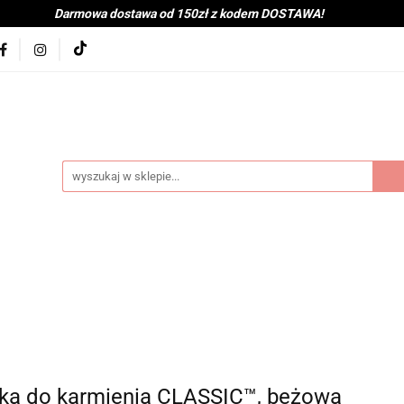
Darmowa dostawa od 150zł z kodem DOSTAWA!
kolna
Nowości
BabyShower
Zabawki
Książk
j
Tekstylia
Posiłek
Kąpiel
Wyprawka
je
Bestsellery
Na zewnątrz
Montessori
coot&Ride
KitchenHelper
Wiek
Lato
Jes
a
Kontakt
byShower
Zabawki
Książki i gry
Ubranka
mocje
Bestsellery
Na zewnątrz
Montessori
H
ień
Zima
Święta
Mama
Kontakt
ka do karmienia CLASSIC™, beżowa