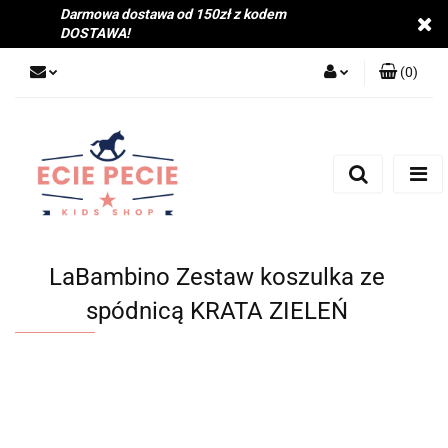
Darmowa dostawa od 150zł z kodem
DOSTAWA!
(
0
)
Zaloguj się
Zarejestruj się
Dodaj zgłoszenie
Zgody cookies
LaBambino Zestaw koszulka ze
spódnicą KRATA ZIELEŃ