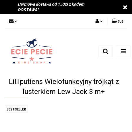
Darmowa dostawa od 150zł z kodem
DOSTAWA!
(
0
)
Zaloguj się
Zarejestruj się
Dodaj zgłoszenie
Zgody cookies
Lilliputiens Wielofunkcyjny trójkąt z
lusterkiem Lew Jack 3 m+
BESTSELLER