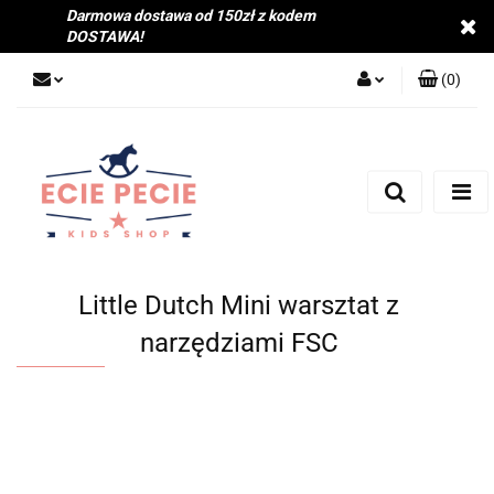
Darmowa dostawa od 150zł z kodem
DOSTAWA!
(
0
)
Zaloguj się
Zarejestruj się
Dodaj zgłoszenie
Zgody cookies
Little Dutch Mini warsztat z
narzędziami FSC