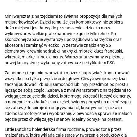
Mini warsztat z narzędziami to świetna propozycja dla małych
majsterkowiczów. Dzięki temu, że jest kompaktowy, nie zabiera
dużo miejsca i jest łatwy do przenoszenia - dziecko może
wykonywać wszelkie prace naprawcze gdzie tylko chce. Po
skończonej zabawie wystarczy uporządkować narzędzia oraz
akcesoria i zamknąć wieczko. W zestawie znajdziemy 26
elementów: drewniane śrubki, nakrętki, młotek, klucz francuski,
wkrętak, miarkę i inne elementy. Warsztat utrzymany w pięknej,
nowej kolorystyce, wykonany z drewna z certyfikatem FSC.
Za pomocą tego mini warsztatu możesz naprawiać i konstruować
wszystko, co tylko przyjdzie ci do głowy. Chwyć swoje narzędzia i
zacznij budować. Zbuduj samochód lub inny przedmiot po prostu
łącząc ze sobą części. Zabawa z mini warsztatem z narzędziami to
wciągające zajęcie dla dzieci, które mogą skręcać i łączyć elementy,
a następnie rozkładać je na części, świetny pomysł na niekończącą
się zabawę. Inspiruje do odgrywania ról, kreatywności, rozwija
zdolności motoryczne i wyobraźnię. Z pewnością sprawi, że maluch
będzie przez chwilę zajęty i stanowi idealny pomysł na prezent.
Little Dutch to holenderska firma rodzinna, prowadzona przez
małżeństwo, które wkłada całe serce w tworzenie produktów dla