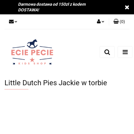
Darmowa dostawa od 150zł z kodem
DOSTAWA!
(
0
)
Zaloguj się
Zarejestruj się
Dodaj zgłoszenie
Zgody cookies
Little Dutch Pies Jackie w torbie