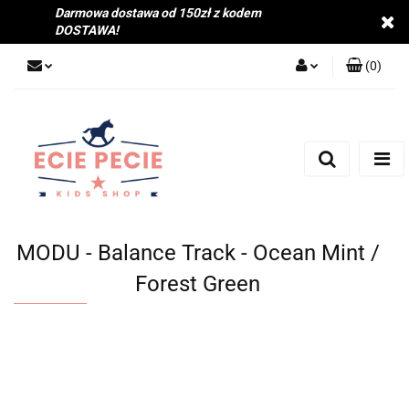
Darmowa dostawa od 150zł z kodem
DOSTAWA!
(
0
)
Zaloguj się
Zarejestruj się
Dodaj zgłoszenie
Zgody cookies
MODU - Balance Track - Ocean Mint /
Forest Green