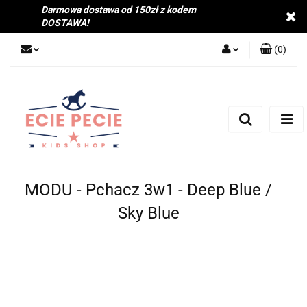
Darmowa dostawa od 150zł z kodem
DOSTAWA!
(
0
)
Zaloguj się
Zarejestruj się
Dodaj zgłoszenie
Zgody cookies
MODU - Pchacz 3w1 - Deep Blue /
Sky Blue