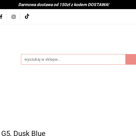
Darmowa dostawa od 150zł z kodem DOSTAWA!
kolna
Nowości
BabyShower
Zabawki
Książk
j
Tekstylia
Posiłek
Kąpiel
Wyprawka
je
Bestsellery
Na zewnątrz
Montessori
coot&Ride
KitchenHelper
Wiek
Lato
Jes
a
Kontakt
byShower
Zabawki
Książki i gry
Ubranka
mocje
Bestsellery
Na zewnątrz
Montessori
H
ień
Zima
Święta
Mama
Kontakt
 G5, Dusk Blue