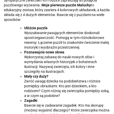
Sympatyczne zwierzaki i ich rodzice zapraszają do podjęcia
puzzlowego wyzwania.
Moje pierwsze puzzle Maluchy
to
edukacyjny zestaw, który zawiera 4 kolorowych układanek, a każda
składa się z 4 dużych elementów. Bawcie się z puzzlami na wiele
sposobów:
Ułóżcie puzzle
Wyszukiwanie pasujących elementów doskonali
spostrzegawczość. Pomogą w tym różnokolorowe
rewersy. Łączenie puzzli to znakomite ćwiczenie małej
motoryki i wyobraźni przestrzennej.
Poznawajcie nowe słowa
Wykorzystaj zabawę do nauki nowych słów i
wymyślania własnych historyjek o bohaterach
ilustracji. Nazywaj zwierzęta, ich kolory i inne
szczegóły na ilustracjach.
Mały czy duży?
Zwróć uwagę dziecka na podobieństwa i różnice
pomiędzy obrazkami. Kto jest dzieckiem, a kto
rodzicem? Czym różnią się zwierzątka pomiędzy sobą,
a w czym są podobne?
Zagadki
Bawcie się w zadawanie zagadek. Kto ma skorupę
(możesz wyjaśnić dlaczego)? Które zwierzątka można