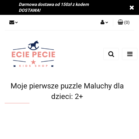
Darmowa dostawa od 150zł z kodem
DOSTAWA!
(
0
)
Zaloguj się
Zarejestruj się
Dodaj zgłoszenie
Zgody cookies
Moje pierwsze puzzle Maluchy dla
dzieci: 2+