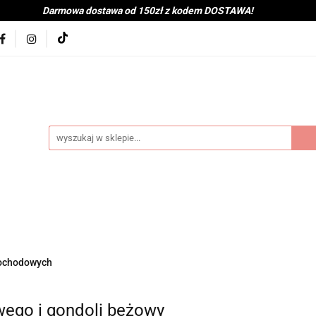
Darmowa dostawa od 150zł z kodem DOSTAWA!
kolna
Nowości
BabyShower
Zabawki
Książk
j
Tekstylia
Posiłek
Kąpiel
Wyprawka
je
Bestsellery
Na zewnątrz
Montessori
coot&Ride
KitchenHelper
Wiek
Lato
Jes
a
Kontakt
byShower
Zabawki
Książki i gry
Ubranka
mocje
Bestsellery
Na zewnątrz
Montessori
H
mochodowych
ień
Zima
Święta
Mama
Kontakt
wego i gondoli beżowy