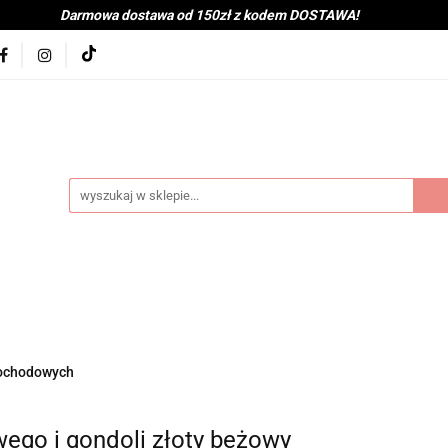
Darmowa dostawa od 150zł z kodem DOSTAWA!
kolna
Nowości
BabyShower
Zabawki
Książk
j
Tekstylia
Posiłek
Kąpiel
Wyprawka
je
Bestsellery
Na zewnątrz
Montessori
coot&Ride
KitchenHelper
Wiek
Lato
Jes
a
Kontakt
byShower
Zabawki
Książki i gry
Ubranka
mocje
Bestsellery
Na zewnątrz
Montessori
H
mochodowych
ień
Zima
Święta
Mama
Kontakt
ego i gondoli złoty beżowy