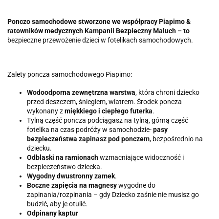
Ponczo samochodowe stworzone we współpracy Piapimo &
ratowników medycznych Kampanii Bezpieczny Maluch – to
bezpieczne przewożenie dzieci w fotelikach samochodowych.
Zalety poncza samochodowego Piapimo:
Wodoodporna zewnętrzna warstwa
, która chroni dziecko
przed deszczem, śniegiem, wiatrem. Środek poncza
wykonany z
miękkiego i ciepłego futerka
.
Tylną część poncza podciągasz na tylną, górną część
fotelika na czas podróży w samochodzie-
pasy
bezpieczeństwa zapinasz pod ponczem
, bezpośrednio na
dziecku.
Odblaski na ramionach
wzmacniające widoczność i
bezpieczeństwo dziecka.
Wygodny dwustronny zamek
.
Boczne zapięcia na magnesy
wygodne do
zapinania/rozpinania – gdy Dziecko zaśnie nie musisz go
budzić, aby je otulić.
Odpinany kaptur