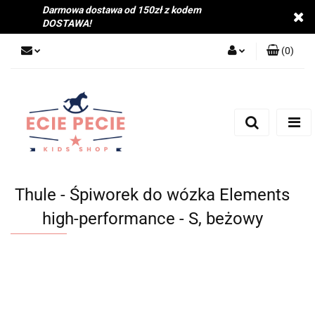
Darmowa dostawa od 150zł z kodem
DOSTAWA!
(
0
)
Zaloguj się
Zarejestruj się
Dodaj zgłoszenie
Zgody cookies
Thule - Śpiworek do wózka Elements
high-performance - S, beżowy