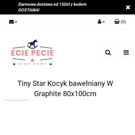
Darmowa dostawa od 150zł z kodem
DOSTAWA!
(
0
)
Zaloguj się
Zarejestruj się
Dodaj zgłoszenie
Zgody cookies
Tiny Star Kocyk bawełniany W
Graphite 80x100cm