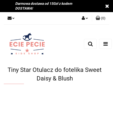
Darmowa dostawa od 150zł z kodem
DOSTAWA!
(
0
)
Zaloguj się
Zarejestruj się
Dodaj zgłoszenie
Zgody cookies
Tiny Star Otulacz do fotelika Sweet
Daisy & Blush