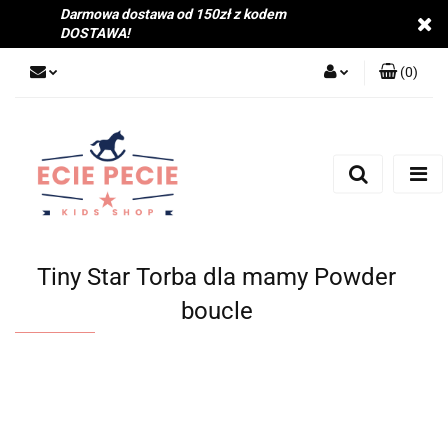
Darmowa dostawa od 150zł z kodem
DOSTAWA!
(
0
)
Zaloguj się
Zarejestruj się
Dodaj zgłoszenie
Zgody cookies
Tiny Star Torba dla mamy Powder
boucle