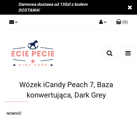
Darmowa dostawa od 150zł z kodem
DOSTAWA!
(
0
)
Zaloguj się
Zarejestruj się
Dodaj zgłoszenie
Zgody cookies
Wózek iCandy Peach 7, Baza
konwertująca, Dark Grey
NOWOŚĆ