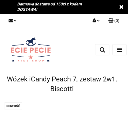
Darmowa dostawa od 150zł z kodem
DOSTAWA!
(
0
)
Zaloguj się
Zarejestruj się
Dodaj zgłoszenie
Zgody cookies
Wózek iCandy Peach 7, zestaw 2w1,
Biscotti
NOWOŚĆ