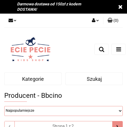
Darmowa dostawa od 150zł z kodem
DOSTAWA!
(
0
)
Zaloguj się
Zarejestruj się
Dodaj zgłoszenie
Zgody cookies
Kategorie
Szukaj
Producent - Bbcino