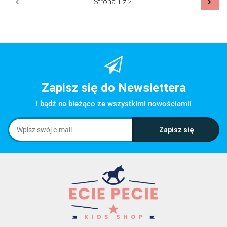
Zapisz się do Newslettera
I bądź na bieżąco ze wszystkimi nowościami!