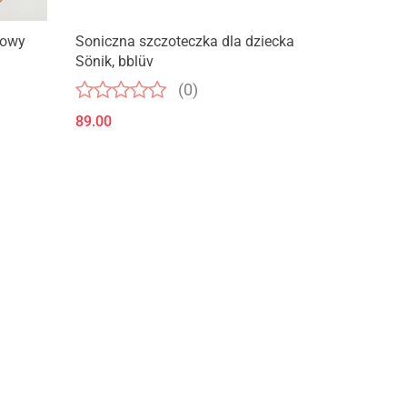
Produkt niedostępny
łowy
Soniczna szczoteczka dla dziecka
Sönik, bblüv
(0)
89.00