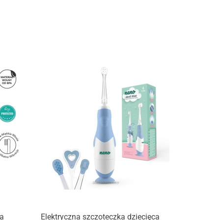
Produkt niedostępny
a
Elektryczna szczoteczka dziecięca