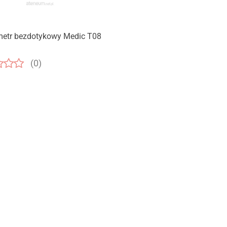
Produkt niedostępny
etr bezdotykowy Medic T08
(0)