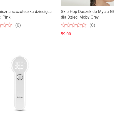
Produkt niedostępny
Produkt niedostępny
niczna szczoteczka dziecięca
Skip Hop Daszek do Mycia G
i Pink
dla Dzieci Moby Grey
(0)
(0)
59.00