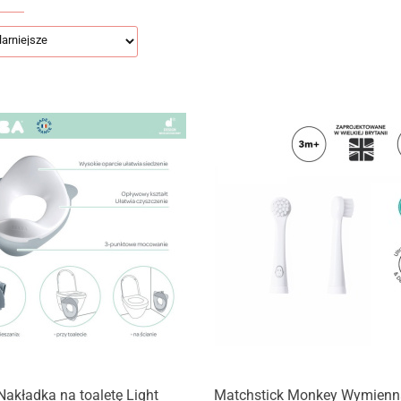
akładka na toaletę Light
Matchstick Monkey Wymienn