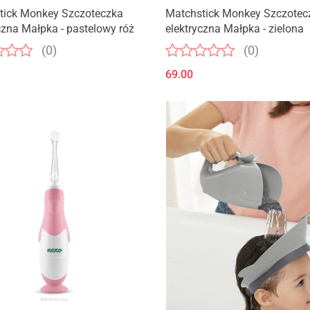
Produkt niedostępny
Produkt niedostępny
tick Monkey Szczoteczka
Matchstick Monkey Szczotec
czna Małpka - pastelowy róż
elektryczna Małpka - zielona
(0)
(0)
69.00