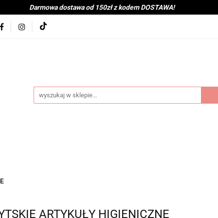
Darmowa dostawa od 150zł z kodem DOSTAWA!
kolna
Nowości
BabyShower
Zabawki
Książk
j
Tekstylia
Posiłek
Kąpiel
Wyprawka
je
Bestsellery
Na zewnątrz
Montessori
coot&Ride
KitchenHelper
Wiek
Lato
Jes
a
Kontakt
byShower
Zabawki
Książki i gry
Ubranka
mocje
Bestsellery
Na zewnątrz
Montessori
H
NE
ień
Zima
Święta
Mama
Kontakt
TSKIE ARTYKUŁY HIGIENICZNE