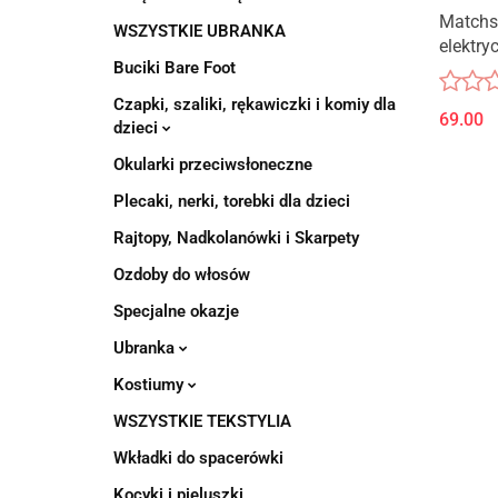
Matchs
WSZYSTKIE UBRANKA
elektry
Buciki Bare Foot
Czapki, szaliki, rękawiczki i komiy dla
69.00
dzieci
Okularki przeciwsłoneczne
Plecaki, nerki, torebki dla dzieci
Rajtopy, Nadkolanówki i Skarpety
Ozdoby do włosów
Specjalne okazje
Ubranka
Kostiumy
WSZYSTKIE TEKSTYLIA
Wkładki do spacerówki
Kocyki i pieluszki