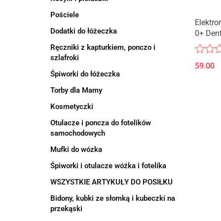
Pościele
Elektro
Dodatki do łóżeczka
0+ Dent
Ręczniki z kapturkiem, ponczo i
szlafroki
59.00
Śpiworki do łóżeczka
Torby dla Mamy
Kosmetyczki
Otulacze i poncza do fotelików
samochodowych
Mufki do wózka
Śpiworki i otulacze wóźka i fotelika
WSZYSTKIE ARTYKUŁY DO POSIŁKU
Bidony, kubki ze słomką i kubeczki na
przekąski