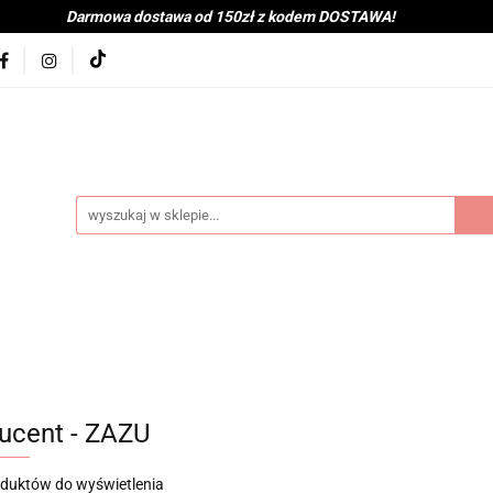
Darmowa dostawa od 150zł z kodem DOSTAWA!
kolna
Nowości
BabyShower
Zabawki
Książk
j
Tekstylia
Posiłek
Kąpiel
Wyprawka
je
Bestsellery
Na zewnątrz
Montessori
coot&Ride
KitchenHelper
Wiek
Lato
Jes
a
Kontakt
byShower
Zabawki
Książki i gry
Ubranka
mocje
Bestsellery
Na zewnątrz
Montessori
H
ucent - ZAZU
ień
Zima
Święta
Mama
Kontakt
oduktów do wyświetlenia