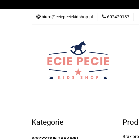
Wyprawka Przedsz
biuro@eciepeciekidshop.pl
602420187
Ubranka
Pokó
Wiosna
Promoc
Hulajnogi i Kaski S
Święta
Mam
Wyprawka Przedszkolna
Nowości
Ba
Wyprawka
Spacer
Wiosna
Pro
Kategorie
Prod
KitchenHelper
Wiek
Lato
Jes
Brak pr
WSZYSTKIE ZABAWKI